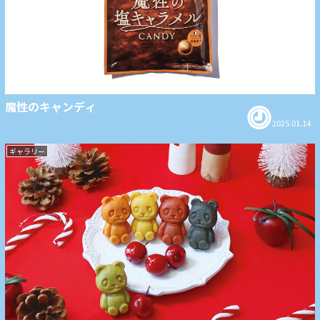
魔性のキャンディ
2025.01.14
ギャラリー