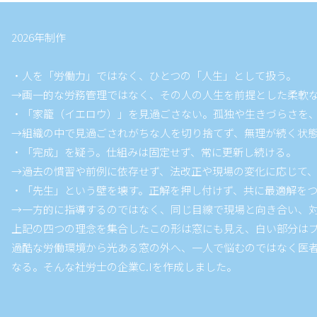
2026年制作
・人を「労働力」ではなく、ひとつの「人生」として扱う。
→画一的な労務管理ではなく、その人の人生を前提とした柔軟
・「家籠（イエロウ）」を見過ごさない。孤独や生きづらさを
→組織の中で見過ごされがちな人を切り捨てず、無理が続く状
・「完成」を疑う。仕組みは固定せず、常に更新し続ける。
→過去の慣習や前例に依存せず、法改正や現場の変化に応じて
・「先生」という壁を壊す。正解を押し付けず、共に最適解を
→一方的に指導するのではなく、同じ目線で現場と向き合い、
上記の四つの理念を集合したこの形は窓にも見え、白い部分は
過酷な労働環境から光ある窓の外へ、一人で悩むのではなく医
なる。そんな社労士の企業C.Iを作成しました。