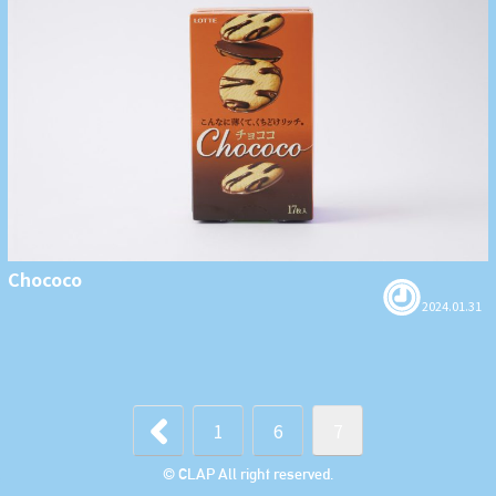
Chococo
2024.01.31
前
1
6
7
© CLAP All right reserved.
へ